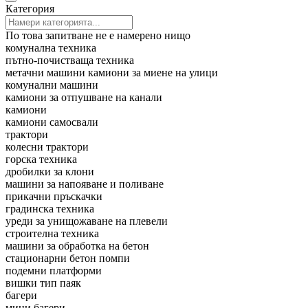
Категория
По това запитване не е намерено нищо
комунална техника
пътно-почистваща техника
метачни машини
камиони за миене на улици
комунални машини
камиони за отпушване на канали
камиони
камиони самосвали
трактори
колесни трактори
горска техника
дробилки за клони
машини за напояване и поливане
прикачни пръскачки
градинска техника
уреди за унищожаване на плевели
строителна техника
машини за обработка на бетон
стационарни бетон помпи
подемни платформи
вишки тип паяк
багери
мини багери