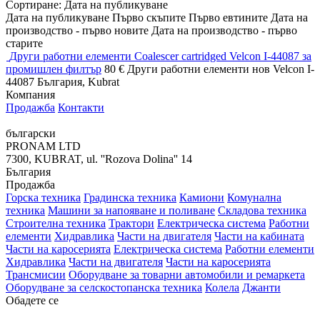
Сортиране
:
Дата на публикуване
Дата на публикуване
Първо скъпите
Първо евтините
Дата на
производство - първо новите
Дата на производство - първо
старите
Други работни елементи Coalescer cartridged Velcon I-44087 за
промишлен филтър
80 €
Други работни елементи
нов
Velcon I-
44087
България, Kubrat
Компания
Продажба
Контакти
български
PRONAM LTD
7300, KUBRAT, ul. ''Rozova Dolina'' 14
България
Продажба
Горска техника
Градинска техника
Камиони
Комунална
техника
Машини за напояване и поливане
Складова техника
Строителна техника
Трактори
Електрическа система
Работни
елементи
Хидравлика
Части на двигателя
Части на кабината
Части на каросерията
Електрическа система
Работни елементи
Хидравлика
Части на двигателя
Части на каросерията
Трансмисии
Оборудване за товарни автомобили и ремаркета
Оборудване за селскостопанска техника
Колела
Джанти
Обадете се